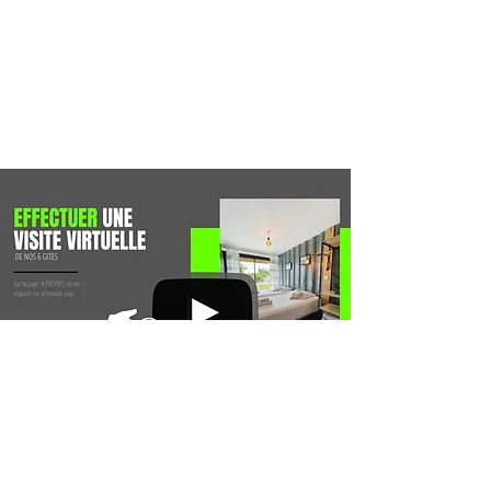
Le Garrit
24550 Loubejac, France |
06 78 22 91 32